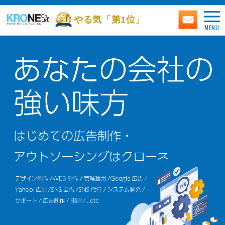
やる気「第1位」
MENU