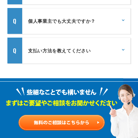
法とお客様のご予算内で可能なサービス
いいえ、ありません。ご提案に対する選
のご提案がございます。まずは一度ご要
択肢はお客様の自由意思によるもので
個人事業主でも大丈夫ですか？
望をお聞かせください。
す。お客様のニーズに合うサービスでな
い場合は契約する必要はありません。
はい、大丈夫です。弊社では規模の大小
かかわらずサービスのご提供を行ってお
支払い方法を教えてください
ります。ぜひご利用くださいませ。
毎月固定でお支払いいただくサービスを
ご利用のお客様は銀行口座からの自動引
き落としをご利用いただいております。
制作物等、都度ご利用いただくサービス
の場合は銀行振り込みにてご対応いただ
いております。