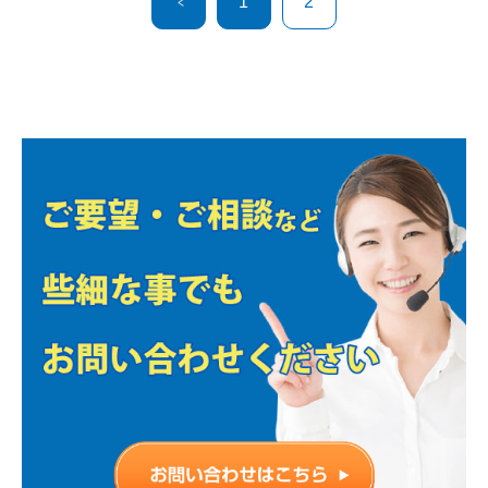
＜
1
2